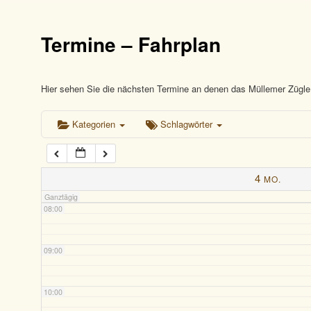
03:00
Termine – Fahrplan
04:00
05:00
Hier sehen Sie die nächsten Termine an denen das Müllemer Zügle 
Kategorien
Schlagwörter
06:00
07:00
4
MO.
Ganztägig
08:00
09:00
10:00