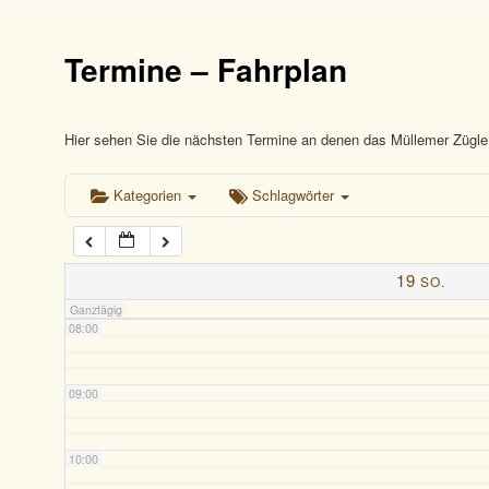
03:00
Termine – Fahrplan
04:00
05:00
Hier sehen Sie die nächsten Termine an denen das Müllemer Zügle 
Kategorien
Schlagwörter
06:00
07:00
19
SO.
Ganztägig
08:00
09:00
10:00