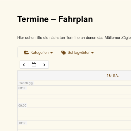
03:00
Termine – Fahrplan
04:00
05:00
Hier sehen Sie die nächsten Termine an denen das Müllemer Zügle 
Kategorien
Schlagwörter
06:00
07:00
16
SA.
Ganztägig
08:00
09:00
10:00