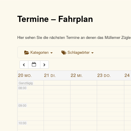
03:00
Termine – Fahrplan
04:00
05:00
Hier sehen Sie die nächsten Termine an denen das Müllemer Zügle 
Kategorien
Schlagwörter
06:00
07:00
20
21
22
23
24
MO.
DI.
MI.
DO.
Ganztägig
08:00
09:00
10:00