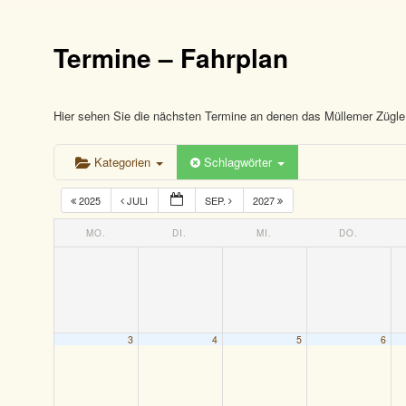
Termine – Fahrplan
Hier sehen Sie die nächsten Termine an denen das Müllemer Zügle 
Kategorien
Schlagwörter
2025
JULI
SEP.
2027
MO.
DI.
MI.
DO.
3
4
5
6