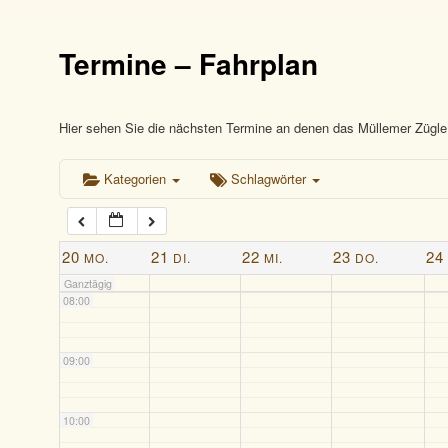
03:00
Termine – Fahrplan
04:00
05:00
Hier sehen Sie die nächsten Termine an denen das Müllemer Zügle 
Kategorien
Schlagwörter
06:00
07:00
20
21
22
23
24
MO.
DI.
MI.
DO.
Ganztägig
08:00
09:00
10:00