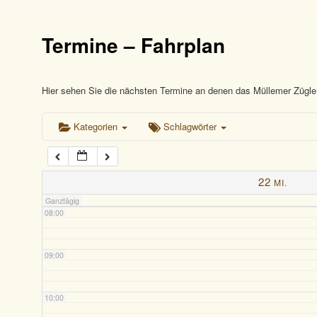
03:00
Termine – Fahrplan
04:00
05:00
Hier sehen Sie die nächsten Termine an denen das Müllemer Zügle 
Kategorien
Schlagwörter
06:00
07:00
22
MI.
Ganztägig
08:00
09:00
10:00